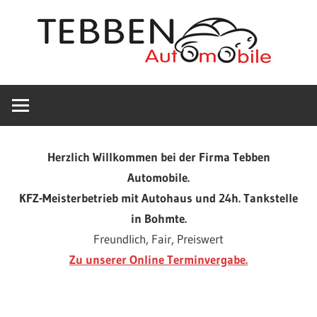
Zum
Inhalt
springen
Wir
Tebben
haben
geöffnet!
Automobile
Entnehmen
Herzlich Willkommen bei der Firma Tebben
Sie
in
Automobile.
bitte
KFZ-Meisterbetrieb mit Autohaus und 24h. Tankstelle
die
Bohmte
in Bohmte.
aktuellen
Freundlich, Fair, Preiswert
Öffnungszeiten
Zu unserer Online Terminvergabe.
von
KFZ
der
Startseite
Werkstatt,