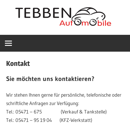
Zum
Inhalt
springen
Wir
Tebben
haben
geöffnet!
Automobile
Entnehmen
Kontakt
Sie
in
bitte
Sie möchten uns kontaktieren?
die
Bohmte
aktuellen
Wir stehen Ihnen gerne für persönliche, telefonische oder
Öffnungszeiten
schriftliche Anfragen zur Verfügung:
von
KFZ
Tel.: 05471 – 675 (Verkauf & Tankstelle)
der
Tel.: 05471 – 95 19 04 (KFZ-Werkstatt)
Startseite
Werkstatt,