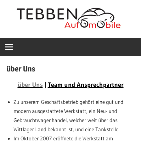
Zum
Inhalt
springen
Wir
Tebben
haben
geöffnet!
Automobile
Entnehmen
über Uns
Sie
in
bitte
über Uns
|
Team und Ansprechpartner
die
Bohmte
aktuellen
Zu unserem Geschäftsbetrieb gehört eine gut und
Öffnungszeiten
modern ausgestattete Werkstatt, ein Neu- und
von
KFZ
Gebrauchtwagenhandel, welcher weit über das
der
Wittlager Land bekannt ist, und eine Tankstelle.
Startseite
Werkstatt,
Im Oktober 2007 eröffnete die Werkstatt am