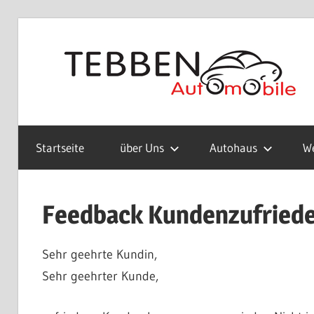
Zum
Inhalt
springen
Wir
haben
Startseite
über Uns
Autohaus
We
geöffnet!
Entnehmen
Sie
Feedback Kundenzufriede
bitte
die
aktuellen
Sehr geehrte Kundin,
Öffnungszeiten
Sehr geehrter Kunde,
von
der