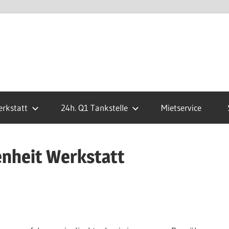
Tebben
Automobile
rkstatt
24h. Q1 Tankstelle
Mietservice
in
nheit Werkstatt
Bohmte
KFZ