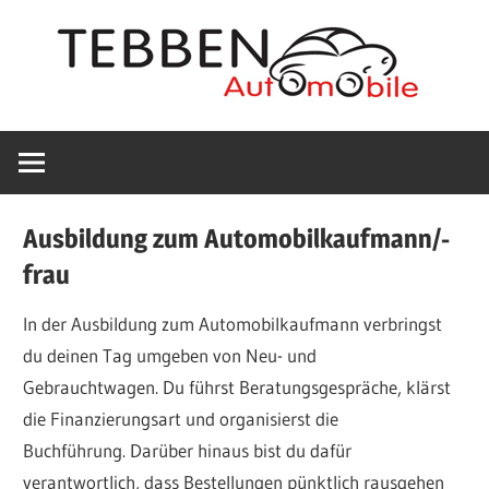
Zum
Inhalt
springen
Wir
Tebben
haben
geöffnet!
Automobile
Entnehmen
Ausbildung zum Automobilkaufmann/-
Sie
in
frau
bitte
die
In der Ausbildung zum Automobilkaufmann verbringst
Bohmte
aktuellen
du deinen Tag umgeben von Neu- und
Öffnungszeiten
Gebrauchtwagen. Du führst Beratungsgespräche, klärst
von
KFZ
die Finanzierungsart und organisierst die
der
Buchführung. Darüber hinaus bist du dafür
Startseite
Werkstatt,
verantwortlich, dass Bestellungen pünktlich rausgehen